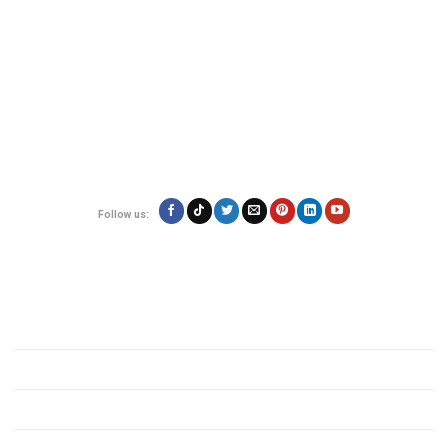
an toàn và giá rẻ. Đội ngũ chuyên nghiệp, hỗ trợ 24/7 giúp hàng hóa của bạn
đến nơi nhanh chóng, đáng tin cậy.
Địa chỉ:
180/17 Nguyễn Hữu Cảnh, Phường 22, Quận Bình Thạnh, TP.Hồ
Chí Minh
Hotline: 0923.19.19.19
Email: contact@vietexpress.vn
Follow us:
Quy định
Giới thiệu
Chính sách bảo mật
Quy định các mặt hàng
Tin tức vận chuyển