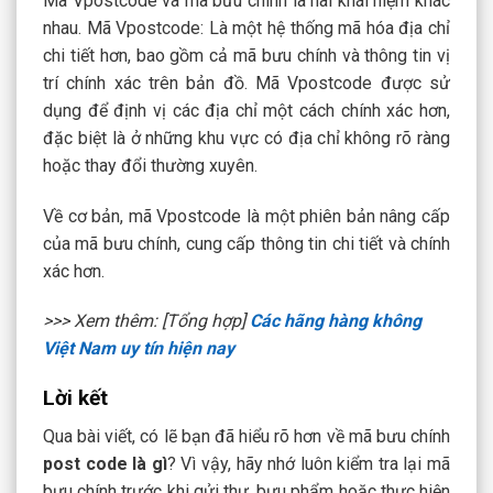
Mã Vpostcode và mã bưu chính là hai khái niệm khác
nhau. Mã Vpostcode: Là một hệ thống mã hóa địa chỉ
chi tiết hơn, bao gồm cả mã bưu chính và thông tin vị
trí chính xác trên bản đồ. Mã Vpostcode được sử
dụng để định vị các địa chỉ một cách chính xác hơn,
đặc biệt là ở những khu vực có địa chỉ không rõ ràng
hoặc thay đổi thường xuyên.
Về cơ bản, mã Vpostcode là một phiên bản nâng cấp
của mã bưu chính, cung cấp thông tin chi tiết và chính
xác hơn.
>>> Xem thêm: [Tổng hợp]
Các hãng hàng không
Việt Nam uy tín hiện nay
Lời kết
Qua bài viết, có lẽ bạn đã hiểu rõ hơn về mã bưu chính
post code là gì
? Vì vậy, hãy nhớ luôn kiểm tra lại mã
bưu chính trước khi gửi thư, bưu phẩm hoặc thực hiện