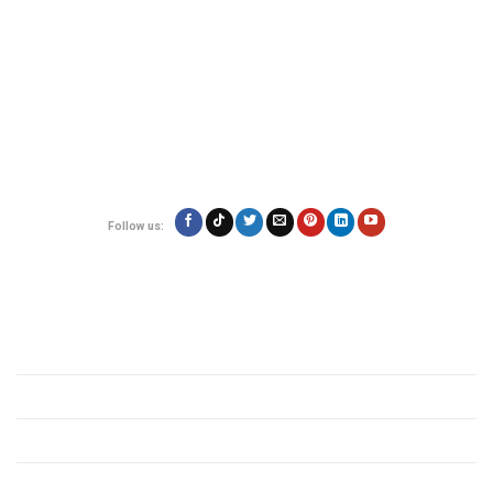
đến nơi nhanh chóng, đáng tin cậy.
Địa chỉ:
180/17 Nguyễn Hữu Cảnh, Phường 22, Quận Bình Thạnh, TP.Hồ
Chí Minh
Hotline: 0923.19.19.19
Email: contact@vietexpress.vn
Follow us:
Quy định
Giới thiệu
Chính sách bảo mật
Quy định các mặt hàng
Tin tức vận chuyển