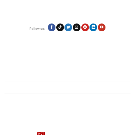
Hotline: 0923.19.19.19
Email: contact@vietexpress.vn
Follow us:
Quy định
Giới thiệu
Chính sách bảo mật
Quy định các mặt hàng
Tin tức vận chuyển
Dịch vụ
Gửi hàng đi Mỹ