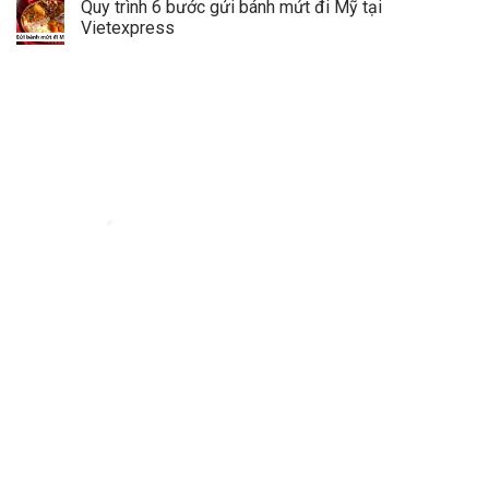
Quy trình 6 bước gửi bánh mứt đi Mỹ tại
Vietexpress
Đơn vị vận chuyển hàng hóa đi nước ngoài uy tín - VietExpress
VietExpress cung cấp dịch vụ gửi hàng, mua hộ hàng hóa
uy tín, đảm bảo
an toàn và giá rẻ. Đội ngũ chuyên nghiệp, hỗ trợ 24/7 giúp hàng hóa của bạn
đến nơi nhanh chóng, đáng tin cậy.
Địa chỉ:
180/17 Nguyễn Hữu Cảnh, Phường 22, Quận Bình Thạnh, TP.Hồ
Chí Minh