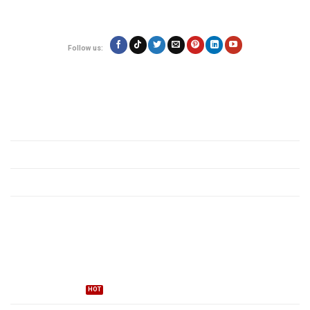
Email: contact@vietexpress.vn
Follow us:
Quy định
Giới thiệu
Chính sách bảo mật
Quy định các mặt hàng
Tin tức vận chuyển
Dịch vụ
Gửi hàng đi Mỹ