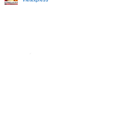
Đơn vị vận chuyển hàng hóa đi nước ngoài uy tín - VietExpress
VietExpress cung cấp dịch vụ gửi hàng, mua hộ hàng hóa
uy tín, đảm bảo
an toàn và giá rẻ. Đội ngũ chuyên nghiệp, hỗ trợ 24/7 giúp hàng hóa của bạn
đến nơi nhanh chóng, đáng tin cậy.
Địa chỉ:
180/17 Nguyễn Hữu Cảnh, Phường 22, Quận Bình Thạnh, TP.Hồ
Chí Minh
Hotline: 0923.19.19.19