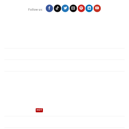
Follow us:
Quy định
Giới thiệu
Chính sách bảo mật
Quy định các mặt hàng
Tin tức vận chuyển
Dịch vụ
Gửi hàng đi Mỹ
Dịch vụ hải quan