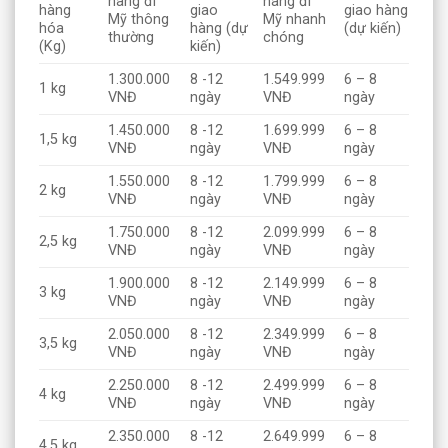
hàng đi
hàng đi
hàng
giao
giao hàng
Mỹ thông
Mỹ nhanh
hóa
hàng (dự
(dự kiến)
thường
chóng
(Kg)
kiến)
1.300.000
8 -12
1.549.999
6 – 8
1 kg
VNĐ
ngày
VNĐ
ngày
1.450.000
8 -12
1.699.999
6 – 8
1,5 kg
VNĐ
ngày
VNĐ
ngày
1.550.000
8 -12
1.799.999
6 – 8
2 kg
VNĐ
ngày
VNĐ
ngày
1.750.000
8 -12
2.099.999
6 – 8
2,5 kg
VNĐ
ngày
VNĐ
ngày
1.900.000
8 -12
2.149.999
6 – 8
3 kg
VNĐ
ngày
VNĐ
ngày
2.050.000
8 -12
2.349.999
6 – 8
3,5 kg
VNĐ
ngày
VNĐ
ngày
2.250.000
8 -12
2.499.999
6 – 8
4 kg
VNĐ
ngày
VNĐ
ngày
2.350.000
8 -12
2.649.999
6 – 8
4,5 kg