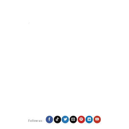
Đơn vị vận chuyển hàng hóa đi nước ngoài uy tín - VietExpress
VietExpress cung cấp dịch vụ gửi hàng, mua hộ hàng hóa
uy tín, đảm bảo
an toàn và giá rẻ. Đội ngũ chuyên nghiệp, hỗ trợ 24/7 giúp hàng hóa của bạn
đến nơi nhanh chóng, đáng tin cậy.
Địa chỉ:
180/17 Nguyễn Hữu Cảnh, Phường 22, Quận Bình Thạnh, TP.Hồ
Chí Minh
Hotline: 0923.19.19.19
Email: contact@vietexpress.vn
Follow us: