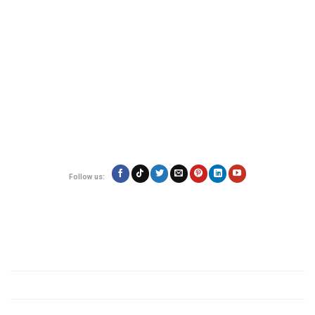
VietExpress cung cấp dịch vụ gửi hàng, mua hộ hàng hóa
uy tín, đảm bảo
an toàn và giá rẻ. Đội ngũ chuyên nghiệp, hỗ trợ 24/7 giúp hàng hóa của bạn
đến nơi nhanh chóng, đáng tin cậy.
Địa chỉ:
180/17 Nguyễn Hữu Cảnh, Phường 22, Quận Bình Thạnh, TP.Hồ
Chí Minh
Hotline: 0923.19.19.19
Email: contact@vietexpress.vn
Follow us:
Quy định
Giới thiệu
Chính sách bảo mật
Quy định các mặt hàng