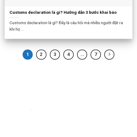
Customs declaration là gì? Hướng dẫn 3 bước khai báo
Customs declaration là gì? Đây là câu hỏi mà nhiều người đặt ra
khi họ ...
1
2
3
4
…
7
Đơn vị vận chuyển hàng hóa đi nước ngoài uy tín - VietExpress