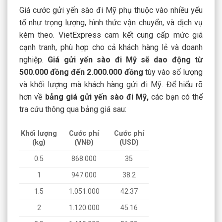
Giá cước gửi yến sào đi Mỹ phụ thuộc vào nhiều yếu
tố như trọng lượng, hình thức vận chuyển, và dịch vụ
kèm theo. VietExpress cam kết cung cấp mức giá
cạnh tranh, phù hợp cho cả khách hàng lẻ và doanh
nghiệp.
Giá gửi yến sào đi Mỹ sẽ dao động từ
500.000 đồng đến 2.000.000 đồng
tùy vào số lượng
và khối lượng mà khách hàng gửi đi Mỹ. Để hiểu rõ
hơn về
bảng giá gửi yến sào đi Mỹ,
các bạn có thể
tra cứu thông qua bảng giá sau:
Khối lượng
Cước phí
Cước phí
(kg)
(VNĐ)
(USD)
0.5
868.000
35
1
947.000
38.2
1.5
1.051.000
42.37
2
1.120.000
45.16