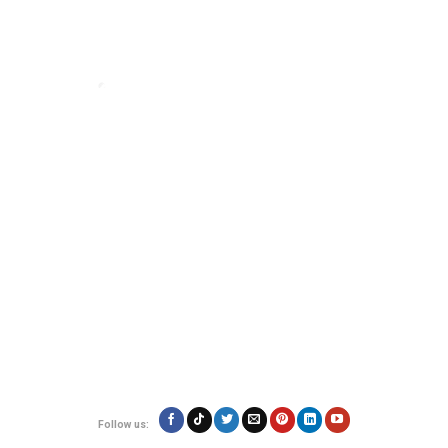
Đơn vị vận chuyển hàng hóa đi nước ngoài uy tín - VietExpress
VietExpress cung cấp dịch vụ gửi hàng, mua hộ hàng hóa
uy tín, đảm bảo
an toàn và giá rẻ. Đội ngũ chuyên nghiệp, hỗ trợ 24/7 giúp hàng hóa của bạn
đến nơi nhanh chóng, đáng tin cậy.
Địa chỉ:
180/17 Nguyễn Hữu Cảnh, Phường 22, Quận Bình Thạnh, TP.Hồ
Chí Minh
Hotline: 0923.19.19.19
Email: contact@vietexpress.vn
Follow us: