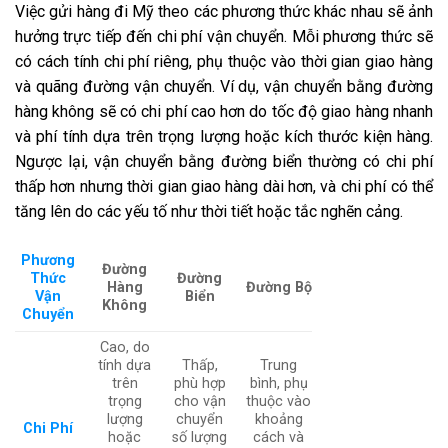
Việc gửi hàng đi Mỹ theo các phương thức khác nhau sẽ ảnh
hưởng trực tiếp đến chi phí vận chuyển. Mỗi phương thức sẽ
có cách tính chi phí riêng, phụ thuộc vào thời gian giao hàng
và quãng đường vận chuyển. Ví dụ, vận chuyển bằng đường
hàng không sẽ có chi phí cao hơn do tốc độ giao hàng nhanh
và phí tính dựa trên trọng lượng hoặc kích thước kiện hàng.
Ngược lại, vận chuyển bằng đường biển thường có chi phí
thấp hơn nhưng thời gian giao hàng dài hơn, và chi phí có thể
tăng lên do các yếu tố như thời tiết hoặc tắc nghẽn cảng.
Phương
Đường
Thức
Đường
Hàng
Đường Bộ
Vận
Biển
Không
Chuyển
Cao, do
tính dựa
Thấp,
Trung
trên
phù hợp
bình, phụ
trọng
cho vận
thuộc vào
lượng
chuyển
khoảng
Chi Phí
hoặc
số lượng
cách và