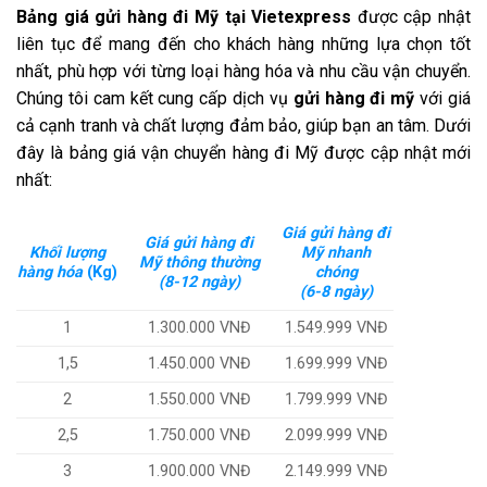
Bảng giá gửi hàng đi Mỹ tại Vietexpress
được cập nhật
liên tục để mang đến cho khách hàng những lựa chọn tốt
nhất, phù hợp với từng loại hàng hóa và nhu cầu vận chuyển.
Chúng tôi cam kết cung cấp dịch vụ
gửi hàng đi mỹ
với giá
cả cạnh tranh và chất lượng đảm bảo, giúp bạn an tâm. Dưới
đây là bảng giá vận chuyển hàng đi Mỹ được cập nhật mới
nhất:
Giá gửi hàng đi
Giá gửi hàng đi
Khối lượng
Mỹ nhanh
Mỹ thông thường
hàng hóa
(Kg)
chóng
(8-12 ngày)
(6-8 ngày)
1
1.300.000 VNĐ
1.549.999 VNĐ
1,5
1.450.000 VNĐ
1.699.999 VNĐ
2
1.550.000 VNĐ
1.799.999 VNĐ
2,5
1.750.000 VNĐ
2.099.999 VNĐ
3
1.900.000 VNĐ
2.149.999 VNĐ