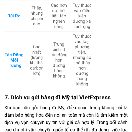
Cao hơn
Tùy thuộc
Thấp,
do thời
vào điều
nhưng
Rủi Ro
tiết, tắc
kiện
chi phí
nghẽn
đường xá,
cao
cảng
tải trọng
Tùy thuộc
vào loại
Trung
Cao
phương
bình, ít
nhất
tiện,
Tác Động
tác động
(lượng
nhưng có
Môi
hơn
khí thải
thể thấp
Trường
đường
carbon
hơn
hàng
lớn)
đường
không
hàng
không
7. Dịch vụ gửi hàng đi Mỹ tại VietExpress
Khi bạn cần gửi hàng đi Mỹ, điều quan trọng không chỉ là
đảm bảo hàng hóa đến nơi an toàn mà còn là tìm kiếm một
dịch vụ vận chuyển uy tín với giá cả hợp lý. Trong bối cảnh
các chi phí vận chuyển quốc tế có thể rất đa dạng, việc lựa