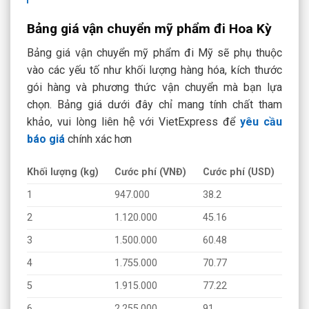
Bảng giá vận chuyển mỹ phẩm đi Hoa Kỳ
Bảng giá vận chuyển mỹ phẩm đi Mỹ sẽ phụ thuộc
vào các yếu tố như khối lượng hàng hóa, kích thước
gói hàng và phương thức vận chuyển mà bạn lựa
chọn. Bảng giá dưới đây chỉ mang tính chất tham
khảo, vui lòng liên hệ với VietExpress để
yêu cầu
báo giá
chính xác hơn
Khối lượng (kg)
Cước phí (VNĐ)
Cước phí (USD)
1
947.000
38.2
2
1.120.000
45.16
3
1.500.000
60.48
4
1.755.000
70.77
5
1.915.000
77.22
6
2.255.000
91