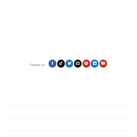
đến nơi nhanh chóng, đáng tin cậy.
Địa chỉ:
180/17 Nguyễn Hữu Cảnh, Phường 22, Quận Bình Thạnh, TP.Hồ
Chí Minh
Hotline: 0923.19.19.19
Email: contact@vietexpress.vn
Follow us:
Quy định
Giới thiệu
Chính sách bảo mật
Quy định các mặt hàng
Tin tức vận chuyển