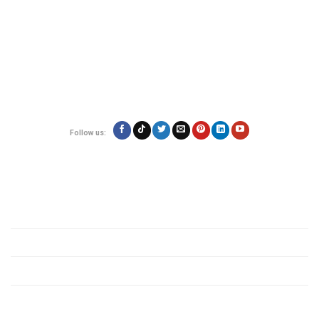
Địa chỉ:
180/17 Nguyễn Hữu Cảnh, Phường 22, Quận Bình Thạnh, TP.Hồ
Chí Minh
Hotline: 0923.19.19.19
Email: contact@vietexpress.vn
Follow us:
Quy định
Giới thiệu
Chính sách bảo mật
Quy định các mặt hàng
Tin tức vận chuyển