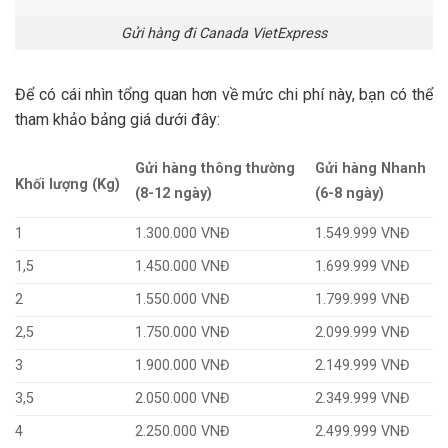
Gửi hàng đi Canada VietExpress
Để có cái nhìn tổng quan hơn về mức chi phí này, bạn có thể
tham khảo bảng giá dưới đây:
Gửi hàng thông thường
Gửi hàng Nhanh
Khối lượng (Kg)
(8-12 ngày)
(6-8 ngày)
1
1.300.000 VNĐ
1.549.999 VNĐ
1,5
1.450.000 VNĐ
1.699.999 VNĐ
2
1.550.000 VNĐ
1.799.999 VNĐ
2,5
1.750.000 VNĐ
2.099.999 VNĐ
3
1.900.000 VNĐ
2.149.999 VNĐ
3,5
2.050.000 VNĐ
2.349.999 VNĐ
4
2.250.000 VNĐ
2.499.999 VNĐ