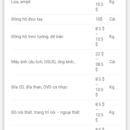
Loa, ampli
Kg
10.5
$
Đồng hồ đeo tay
10$
Cái
8.5 $
–
Đồng hồ treo tường, để bàn
Kg
10.5
$
22 $
–
Máy ảnh (du lịch, DSLR), ống kính,…
Cái
38.5
$
8.5 $
–
Đĩa CD, đĩa than, DVD ca nhạc
Kg
10.5
$
8.5 $
–
Đồ nội thất, trang trí nội – ngoại thất
Kg
10.5
$
8.5 $