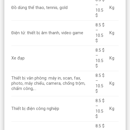
–
Đồ dùng thể thao, tennis, gold
Kg
10.5
$
8.5 $
–
Điện tử: thiết bị âm thanh, video game
Kg
10.5
$
8.5 $
–
Xe đạp
Kg
10.5
$
8.5 $
Thiết bị văn phòng: máy in, scan, fax,
–
photo, máy chiếu, camera, chống trộm,
Kg
10.5
chấm công,…
$
8.5 $
–
Thiết bị điện công nghiệp
Kg
10.5
$
8.5 $