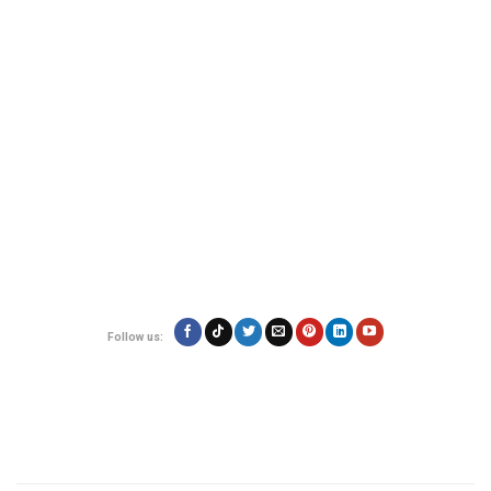
Đơn vị vận chuyển hàng hóa đi nước ngoài uy tín - VietExpress
VietExpress cung cấp dịch vụ gửi hàng, mua hộ hàng hóa
uy tín, đảm bảo
an toàn và giá rẻ. Đội ngũ chuyên nghiệp, hỗ trợ 24/7 giúp hàng hóa của bạn
đến nơi nhanh chóng, đáng tin cậy.
Địa chỉ:
180/17 Nguyễn Hữu Cảnh, Phường 22, Quận Bình Thạnh, TP.Hồ
Chí Minh
Hotline: 0923.19.19.19
Email: contact@vietexpress.vn
Follow us:
Quy định
Giới thiệu