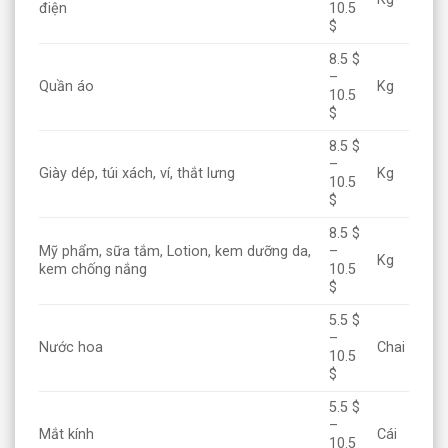
điện
10.5
$
8.5 $
–
Quần áo
Kg
10.5
$
8.5 $
–
Giày dép, túi xách, ví, thắt lưng
Kg
10.5
$
8.5 $
Mỹ phẩm, sữa tắm, Lotion, kem dưỡng da,
–
Kg
kem chống nắng
10.5
$
5.5 $
–
Nước hoa
Chai
10.5
$
5.5 $
–
Mắt kính
Cái
10.5