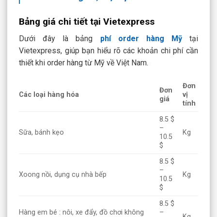
Bảng giá chi tiết tại Vietexpress
Dưới đây là bảng
phí order hàng Mỹ
tại
Vietexpress, giúp bạn hiểu rõ các khoản chi phí cần
thiết khi order hàng từ Mỹ về Việt Nam.
Đơn
Đơn
Các loại hàng hóa
vị
giá
tính
8.5 $
–
Sữa, bánh kẹo
Kg
10.5
$
8.5 $
–
Xoong nồi, dụng cụ nhà bếp
Kg
10.5
$
8.5 $
Hàng em bé : nôi, xe đẩy, đồ chơi không
–
Kg