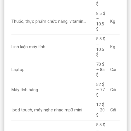
$
8.5 $
–
Thuốc, thực phẩm chức năng, vitamin…
Kg
10.5
$
8.5 $
–
Linh kiện máy tính
Kg
10.5
$
70 $
Laptop
– 85
Cái
$
52 $
Máy tính bảng
– 77
Cái
$
12 $
Ipod touch, máy nghe nhạc mp3 mini
– 20
Cái
$
8.5 $
–