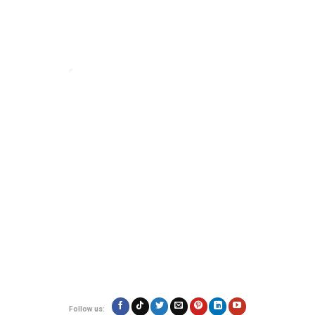
Đơn vị vận chuyển hàng hóa đi nước ngoài uy tín - VietExpress
VietExpress cung cấp dịch vụ gửi hàng, mua hộ hàng hóa
uy tín, đảm bảo
an toàn và giá rẻ. Đội ngũ chuyên nghiệp, hỗ trợ 24/7 giúp hàng hóa của bạn
đến nơi nhanh chóng, đáng tin cậy.
Địa chỉ:
180/17 Nguyễn Hữu Cảnh, Phường 22, Quận Bình Thạnh, TP.Hồ
Chí Minh
Hotline: 0923.19.19.19
Email: contact@vietexpress.vn
Follow us: