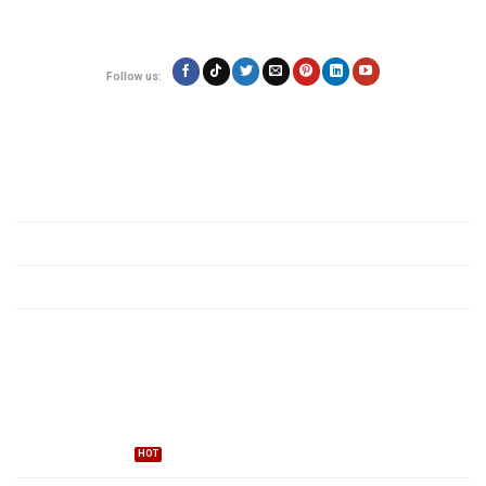
Email: contact@vietexpress.vn
Follow us:
Quy định
Giới thiệu
Chính sách bảo mật
Quy định các mặt hàng
Tin tức vận chuyển
Dịch vụ
Gửi hàng đi Mỹ