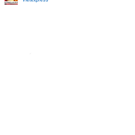
Đơn vị vận chuyển hàng hóa đi nước ngoài uy tín - VietExpress
VietExpress cung cấp dịch vụ gửi hàng, mua hộ hàng hóa
uy tín, đảm bảo
an toàn và giá rẻ. Đội ngũ chuyên nghiệp, hỗ trợ 24/7 giúp hàng hóa của bạn
đến nơi nhanh chóng, đáng tin cậy.
Địa chỉ:
180/17 Nguyễn Hữu Cảnh, Phường 22, Quận Bình Thạnh, TP.Hồ
Chí Minh
Hotline: 0923.19.19.19