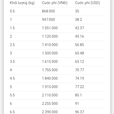
Khối lượng (kg)
Cước phí (VNĐ)
Cước phí (USD)
0.5
868.000
35
1
947.000
38.2
1.5
1.051.000
42.37
2
1.120.000
45.16
2.5
1.410.000
56.85
3
1.500.000
60.48
3.5
1.615.000
65.12
4
1.755.000
70.77
4.5
1.840.000
74.19
5
1.915.000
77.22
5.5
2.110.000
85.1
6
2.255.000
91
6.5
2.390.000
96.37