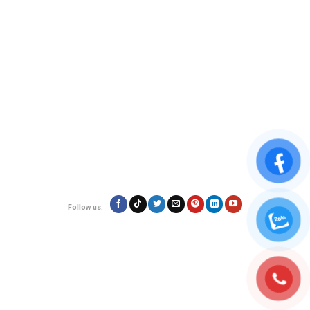
Đơn vị vận chuyển hàng hóa đi nước ngoài uy tín - VietExpress
VietExpress cung cấp dịch vụ gửi hàng, mua hộ hàng hóa
uy tín, đảm bảo
an toàn và giá rẻ. Đội ngũ chuyên nghiệp, hỗ trợ 24/7 giúp hàng hóa của bạn
đến nơi nhanh chóng, đáng tin cậy.
Địa chỉ:
180/17 Nguyễn Hữu Cảnh, Phường 22, Quận Bình Thạnh, TP.Hồ
Chí Minh
Hotline: 0923.19.19.19
Email: contact@vietexpress.vn
Follow us:
Quy định
Giới thiệu