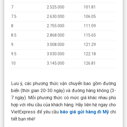
7
2.525.000
101.81
7.5
2.630.000
106.05
8
2.755.000
111.09
8.5
2.868.000
115.65
9
3.008.000
121.29
9.5
3.030.000
122.18
10
3.145.000
126.81
Lưu ý, các phương thức vận chuyển bao gồm đường
biển (thời gian 20-30 ngày) và đường hàng không (3-
7 ngày). Mỗi phương thức có mức giá khác nhau phù
hợp với nhu cầu của khách hàng. Hãy liên hệ ngay cho
VietExpress để yêu cầu
báo giá gửi hàng đi Mỹ
chi
tiết bạn nhé!