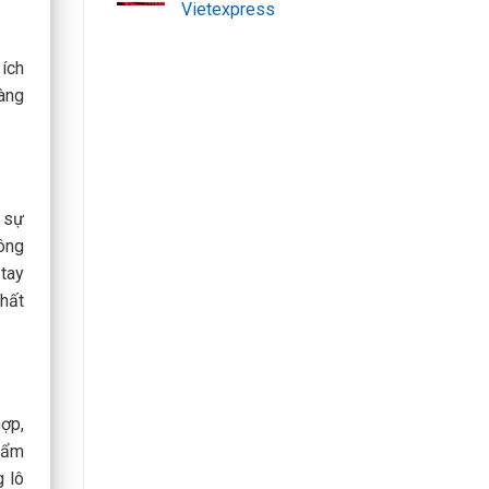
Vietexpress
 ích
hàng
i sự
ông
tay
chất
ợp,
phẩm
g lô