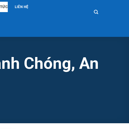
 TỨC
LIÊN HỆ
anh Chóng, An