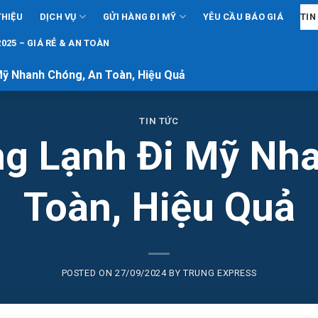
THIỆU
DỊCH VỤ
GỬI HÀNG ĐI MỸ
YÊU CẦU BÁO GIÁ
TIN
025 – GIÁ RẺ & AN TOÀN
Mỹ Nhanh Chóng, An Toàn, Hiệu Quả
TIN TỨC
g Lạnh Đi Mỹ Nh
Toàn, Hiệu Quả
POSTED ON
27/09/2024
BY
TRUNG EXPRESS