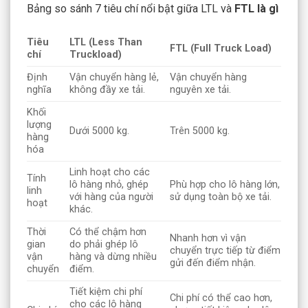
Bảng so sánh 7 tiêu chí nổi bật giữa LTL và
FTL là gì
Tiêu
LTL (Less Than
FTL (Full Truck Load)
chí
Truckload)
Định
Vận chuyển hàng lẻ,
Vận chuyển hàng
nghĩa
không đầy xe tải.
nguyên xe tải.
Khối
lượng
Dưới 5000 kg.
Trên 5000 kg.
hàng
hóa
Linh hoạt cho các
Tính
lô hàng nhỏ, ghép
Phù hợp cho lô hàng lớn,
linh
với hàng của người
sử dụng toàn bộ xe tải.
hoạt
khác.
Thời
Có thể chậm hơn
Nhanh hơn vì vận
gian
do phải ghép lô
chuyển trực tiếp từ điểm
vận
hàng và dừng nhiều
gửi đến điểm nhận.
chuyển
điểm.
Tiết kiệm chi phí
Chi phí có thể cao hơn,
cho các lô hàng