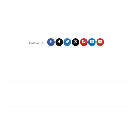
Địa chỉ:
180/17 Nguyễn Hữu Cảnh, Phường 22, Quận Bình Thạnh, TP.Hồ
Chí Minh
Hotline: 0923.19.19.19
Email: contact@vietexpress.vn
Follow us:
Quy định
Giới thiệu
Chính sách bảo mật
Quy định các mặt hàng
Tin tức vận chuyển
Dịch vụ