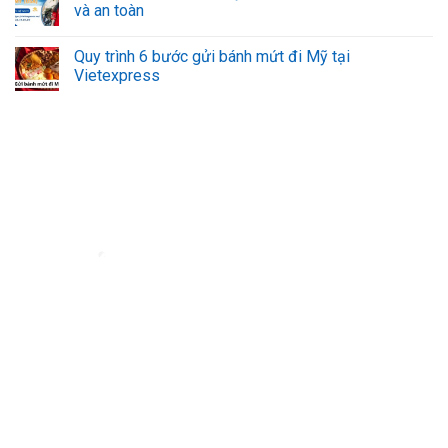
và an toàn
Quy trình 6 bước gửi bánh mứt đi Mỹ tại
Vietexpress
Đơn vị vận chuyển hàng hóa đi nước ngoài uy tín - VietExpress
VietExpress cung cấp dịch vụ gửi hàng, mua hộ hàng hóa
uy tín, đảm bảo
an toàn và giá rẻ. Đội ngũ chuyên nghiệp, hỗ trợ 24/7 giúp hàng hóa của bạn
đến nơi nhanh chóng, đáng tin cậy.