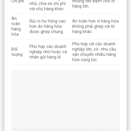
Chi phí
nhưng tiết kiệm cho lô
nhỏ, chia sẻ chi phí
hàng lớn.
với chủ hàng khác.
An
Rủi ro hư hỏng cao
An toàn hơn vì hàng hóa
toàn
hơn do hàng hóa
không phải ghép với lô
hàng
được ghép chung.
hàng khác.
hóa
Phù hợp với các doanh
Phù hợp các doanh
Đối
nghiệp lớn, có nhu cầu
nghiệp nhỏ hoặc cá
tượng
vận chuyển nhiều hàng
nhân gửi hàng lẻ.
hóa cùng lúc.