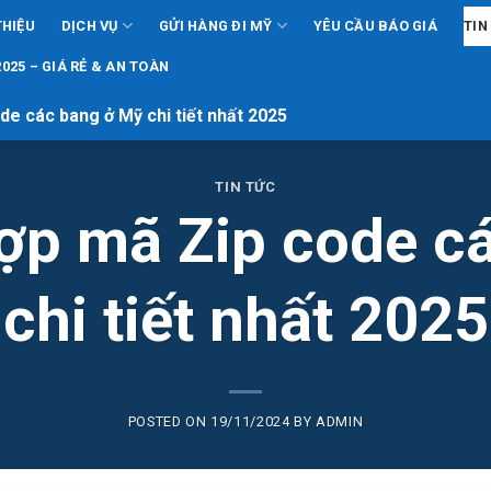
THIỆU
DỊCH VỤ
GỬI HÀNG ĐI MỸ
YÊU CẦU BÁO GIÁ
TIN
025 – GIÁ RẺ & AN TOÀN
e các bang ở Mỹ chi tiết nhất 2025
TIN TỨC
ợp mã Zip code c
chi tiết nhất 2025
POSTED ON
19/11/2024
BY
ADMIN