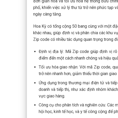
đơn giản hóa và tối ưu hóa hệ thống bưu chí
phố, khiến việc xử lý thư từ trở nên phức tạp 
ngày càng tăng.
Hoa Kỳ có tổng cộng 50 bang cùng với một đặc
khác nhau, giúp định vị và phân chia các khu 
Zip code có nhiều tác dụng quan trọng trong đ
Định vị địa lý: Mã Zip code giúp định vị r
điểm đến một cách nhanh chóng và hiệu quả
Tối ưu hóa giao nhận: Với mã Zip code, quá
trở nên nhanh hơn, giảm thiểu thời gian gia
Ứng dụng trong thương mại điện tử và tiếp 
doanh và tiếp thị, như xác định nhóm khách
vực giao hàng.
Công cụ cho phân tích và nghiên cứu: Các 
hội học, kinh tế học, và y tế công cộng để p