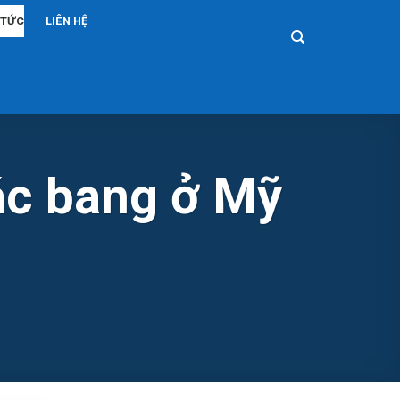
 TỨC
LIÊN HỆ
ác bang ở Mỹ