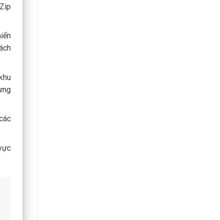
 Zip
hiến
hách
khu
từng
 các
 vực