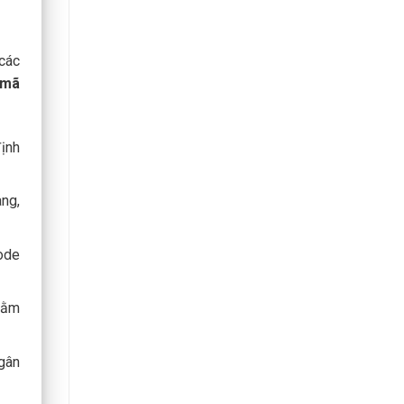
các
mã
định
àng,
ode
nhằm
ngân