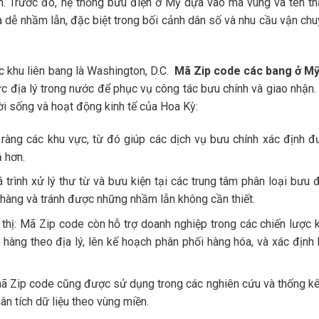
nh. Trước đó, hệ thống bưu điện ở Mỹ dựa vào mã vùng và tên th
và dễ nhầm lẫn, đặc biệt trong bối cảnh dân số và nhu cầu vận ch
 khu liên bang là Washington, D.C.
Mã Zip code các bang ở M
vực địa lý trong nước để phục vụ công tác bưu chính và giao nhận
ời sống và hoạt động kinh tế của Hoa Kỳ:
õ ràng các khu vực, từ đó giúp các dịch vụ bưu chính xác định 
 hơn.
 trình xử lý thư từ và bưu kiện tại các trung tâm phân loại bưu 
o hàng và tránh được những nhầm lẫn không cần thiết.
thị: Mã Zip code còn hỗ trợ doanh nghiệp trong các chiến lược 
 hàng theo địa lý, lên kế hoạch phân phối hàng hóa, và xác định
mã Zip code cũng được sử dụng trong các nghiên cứu và thống k
hân tích dữ liệu theo vùng miền.