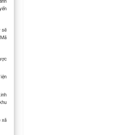
ành
uyển
ỹ
sẽ
. Mã
được
điện
kinh
 khu
ê xã