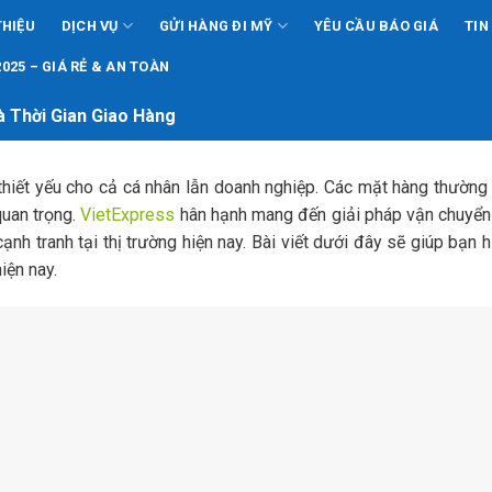
THIỆU
DỊCH VỤ
GỬI HÀNG ĐI MỸ
YÊU CẦU BÁO GIÁ
TIN
025 – GIÁ RẺ & AN TOÀN
à Thời Gian Giao Hàng
thiết yếu cho cả cá nhân lẫn doanh nghiệp. Các mặt hàng thườn
quan trọng.
VietExpress
hân hạnh mang đến giải pháp vận chuyển
ạnh tranh tại thị trường hiện nay. Bài viết dưới đây sẽ giúp bạn h
hiện nay.