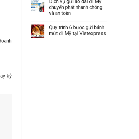
Dịch vụ gửi áo dài đi Mỹ
chuyển phát nhanh chóng
và an toàn
Quy trình 6 bước gửi bánh
mứt đi Mỹ tại Vietexpress
 doanh
hay kỷ