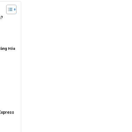
h?
Hàng Hóa
h
Express