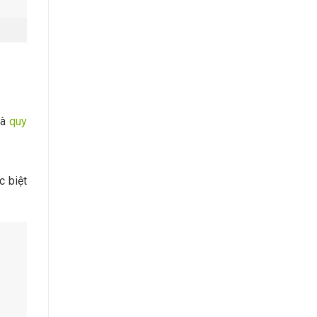
và
quy
c biệt